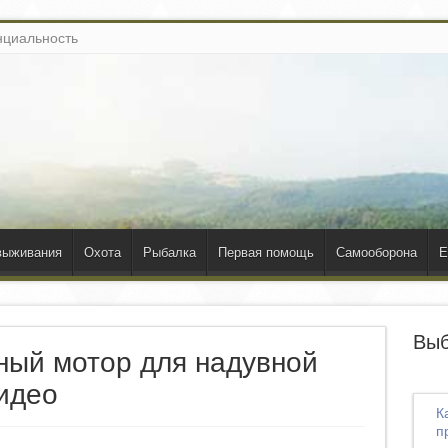
циальность
выживания
Охота
Рыбалка
Первая помощь
Самооборона
Е
Выб
ный мотор для надувной
видео
К
п