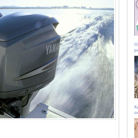
О
р
К
о