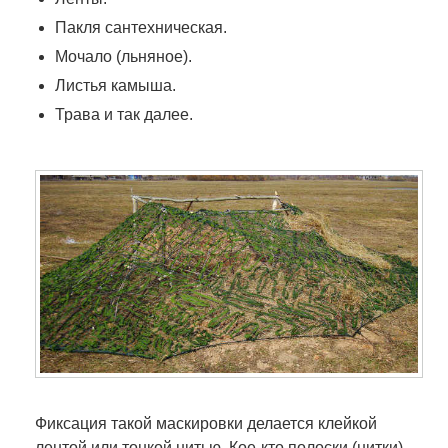
Пакля сантехническая.
Мочало (льняное).
Листья камыша.
Трава и так далее.
Фиксация такой маскировки делается клейкой
лентой или тонкой нитью. Кое-кто полоски (нитки)